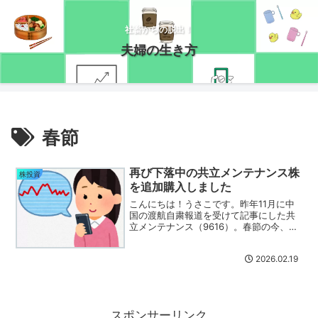
社畜からの脱出！
夫婦の生き方
春節
再び下落中の共立メンテナンス株
株投資
を追加購入しました
こんにちは！うさこです。昨年11月に中
国の渡航自粛報道を受けて記事にした共
立メンテナンス（9616）。春節の今、ま
た下げていますね( ﾟДﾟ)共立メンテナン
ス株の売買振り返り実はこのとき、保有
2026.02.19
０の状態から800株まで買い戻していま
した。その...
スポンサーリンク