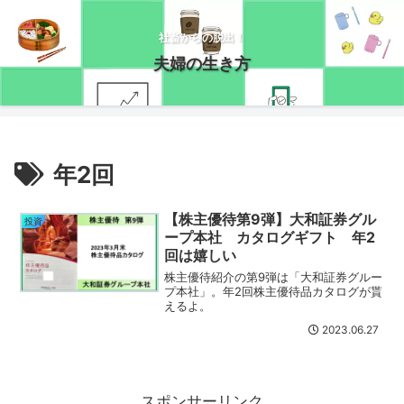
社畜からの脱出！
夫婦の生き方
年2回
【株主優待第9弾】大和証券グル
投資
ープ本社 カタログギフト 年2
回は嬉しい
株主優待紹介の第9弾は「大和証券グルー
プ本社」。年2回株主優待品カタログが貰
えるよ。
2023.06.27
スポンサーリンク