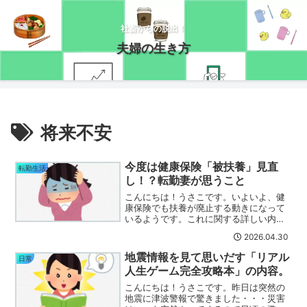
社畜からの脱出！
夫婦の生き方
将来不安
今度は健康保険「被扶養」見直
転勤生活
し！？転勤妻が思うこと
こんにちは！うさこです。いよいよ、健
康保険でも扶養が廃止する動きになって
いるようです。これに関する詳しい内容
はこちらのYouTubeにまとめられていま
2026.04.30
す。もともと健康保険の扶養の考え方は
戦時中がベースになっているので、これ
地震情報を見て思いだす「リアル
日常
を今の時代に合わせ...
人生ゲーム完全攻略本」の内容。
こんにちは！うさこです。昨日は突然の
地震に津波警報で驚きました・・・災害