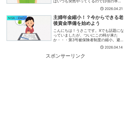
はいつも突然やってくるので日頃の準備
が大切なんだなと実感します(・_・;)昨
2026.04.21
日、地震の報道を見ていてある本のこと
を思い出しました。それがこちら。この
主婦年金縮小！？今からできる老
NISA・iDeCo
「リアル人生ゲーム完...
後資金準備を始めよう
こんにちは！うさこです。Xでも話題にな
っていましたが、ついにこの時が来た
か・・・第3号被保険者制度の縮小。避け
られない動きではあると思いますので、
2026.04.14
これからはドンドン働いて税金納めてく
れ！ということなんでしょうね( ﾟДﾟ)こ
スポンサーリンク
れ、実現するなら...