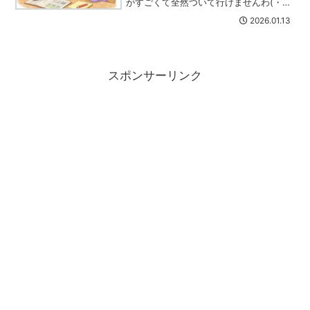
がすごくて全然ついて行けませんわ(・
_・;)皆さんは波にのれてるんでしょう
2026.01.13
か？日経平均が大台突破！株が話題にな
る時代に日経平均株価は、またしても大
台を突破しました...
スポンサーリンク