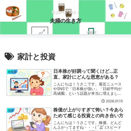
社畜からの脱出！
夫婦の生き方
家計と投資
日本株が好調って聞くけど…正
株投資
直、家計にどんな恩恵がある？
こんにちは！うさこです。最近ニュース
やSNSで「日本株が強い」「日経平均が
高値圏」という話題が本当に増えまし
た。でも正直なところ、「それって私た
2026.01.15
ちの生活に関係あるの？」と思ったこと
はありませんか？株をやっていない人ほ
株価が上がりすぎて怖い？今あら
投資
ど感じる疑問ですよね～(...
ためて感じる投資との向き合い方
こんにちは！うさこです。株価、どんど
ん上がってますね・・・( ﾟДﾟ)スピード