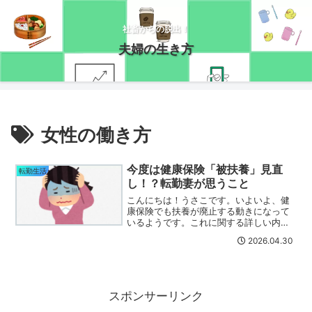
社畜からの脱出！
夫婦の生き方
女性の働き方
今度は健康保険「被扶養」見直
転勤生活
し！？転勤妻が思うこと
こんにちは！うさこです。いよいよ、健
康保険でも扶養が廃止する動きになって
いるようです。これに関する詳しい内容
はこちらのYouTubeにまとめられていま
2026.04.30
す。もともと健康保険の扶養の考え方は
戦時中がベースになっているので、これ
を今の時代に合わせ...
スポンサーリンク