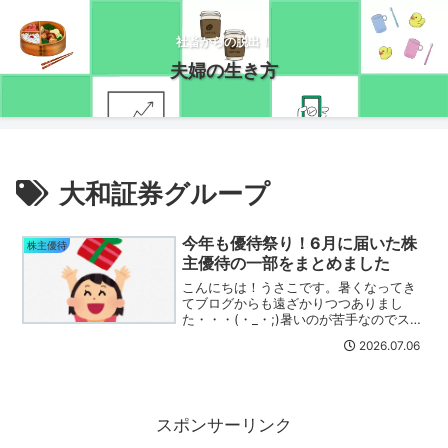
社畜からの脱出！
夫婦の生き方
大和証券グループ
今年も優待祭り！6月に届いた株
株主優待
主優待の一部をまとめました
こんにちは！うさこです。暑くなってき
てブログからも遠ざかりつつありまし
た・・・(・_・;)暑いのが苦手なのでスロ
ーペースにはなりますが、ブログは続け
2026.07.06
ていきたいと思っていますのでぜひ遊び
に来てくださいね(/・ω・)/ブログをサボ
っていた間にお...
スポンサーリンク