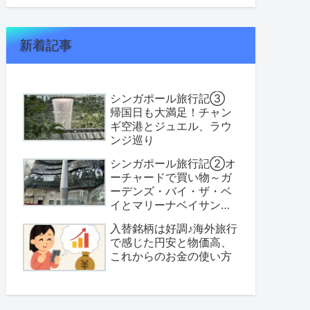
新着記事
シンガポール旅行記③
帰国日も大満足！チャン
ギ空港とジュエル、ラウ
ンジ巡り
シンガポール旅行記②オ
ーチャードで買い物～ガ
ーデンズ・バイ・ザ・ベ
イとマリーナベイサンズ
へ
入替銘柄は好調♪海外旅行
で感じた円安と物価高、
これからのお金の使い方