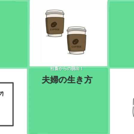
社畜からの脱出！
夫婦の生き方