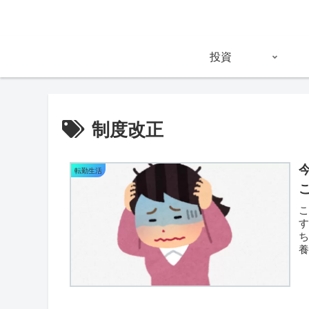
投資
制度改正
転勤生活
ち
代