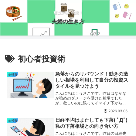
社畜からの脱出！
夫婦の生き方
初心者投資術
急落からのリバウンド！動きの激
株投資
しい相場を利用して自分の投資ス
タイルを見つけよう
こんにちは！うさこです。昨日はなかな
か強めのダメージを受けた相場でした
が、欲しいのに限ってイマイチ下がらな
いので「よし！明日だ！」と思っていた
2026.03.05
のに・・・もうリバウンド！( ﾟДﾟ)停戦
協議打診のニュースがきっかけになった
日経平均はまたしても下落( ﾟДﾟ)
株投資
ようです。買い基準は...
私の下落相場との向き合い方
こんにちは！うさこです。昨日の日経先