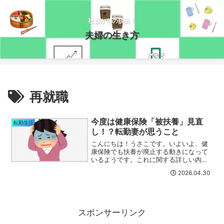
社畜からの脱出！
夫婦の生き方
再就職
今度は健康保険「被扶養」見直
転勤生活
し！？転勤妻が思うこと
こんにちは！うさこです。いよいよ、健
康保険でも扶養が廃止する動きになって
いるようです。これに関する詳しい内容
はこちらのYouTubeにまとめられていま
2026.04.30
す。もともと健康保険の扶養の考え方は
戦時中がベースになっているので、これ
を今の時代に合わせ...
スポンサーリンク