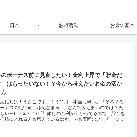
日常
お得活動
お金の基本
冬のボーナス前に見直したい！金利上昇で「貯金だ
け」はもったいない！？今から考えたいお金の活か
し方
んにちは！うさこです。もう11月～本当に早い。「そろそろ
ボーナスの使い道、考えなきゃ…」なんて人も多いのでは？羨
しい～(´・ω・｀)ｲｲﾅｰ銀行の金利が上がってるので、貯金を
選択肢に入れる人も増えているはず。でも実際のところ、金利
上が...