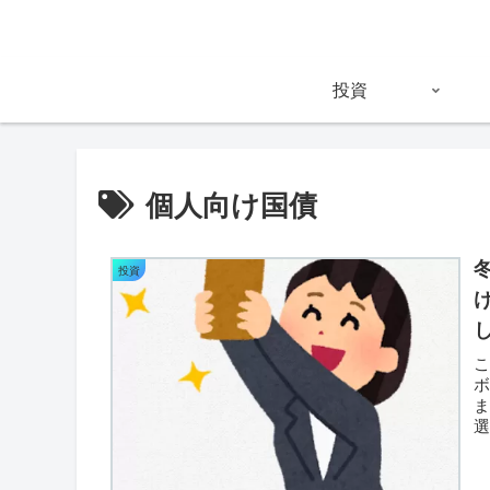
投資
個人向け国債
投資
こ
ま
が