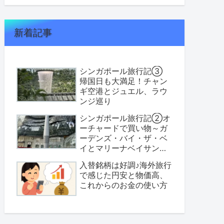
新着記事
シンガポール旅行記③
帰国日も大満足！チャン
ギ空港とジュエル、ラウ
ンジ巡り
シンガポール旅行記②オ
ーチャードで買い物～ガ
ーデンズ・バイ・ザ・ベ
イとマリーナベイサンズ
へ
入替銘柄は好調♪海外旅行
で感じた円安と物価高、
これからのお金の使い方