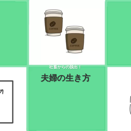
社畜からの脱出！
夫婦の生き方