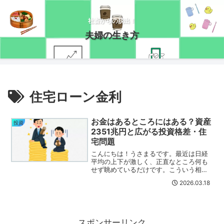
社畜からの脱出！
夫婦の生き方
住宅ローン金利
お金はあるところにはある？資産
投資
2351兆円と広がる投資格差・住
宅問題
こんにちは！うさまるです。最近は日経
平均の上下が激しく、正直なところ何も
せず眺めているだけです。こういう相場
のとき、以前は焦って売却＝狼狽売りを
2026.03.18
してたけど、最近は秘技「無視の術」を
身に着けたので焦ること無くなったか
な。それが良いかは人それぞ...
スポンサーリンク