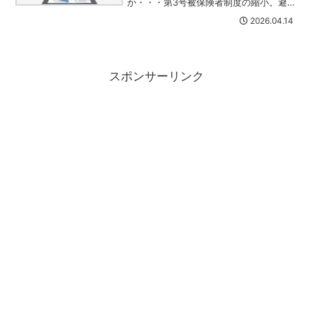
か・・・第3号被保険者制度の縮小。避け
られない動きではあると思いますので、
2026.04.14
これからはドンドン働いて税金納めてく
れ！ということなんでしょうね( ﾟДﾟ)こ
れ、実現するなら...
スポンサーリンク