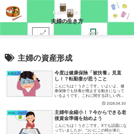
社畜からの脱出！
夫婦の生き方
主婦の資産形成
今度は健康保険「被扶養」見直
転勤生活
し！？転勤妻が思うこと
こんにちは！うさこです。いよいよ、健
康保険でも扶養が廃止する動きになって
いるようです。これに関する詳しい内容
はこちらのYouTubeにまとめられていま
2026.04.30
す。もともと健康保険の扶養の考え方は
戦時中がベースになっているので、これ
主婦年金縮小！？今からできる老
NISA・iDeCo
を今の時代に合わせ...
後資金準備を始めよう
こんにちは！うさこです。Xでも話題にな
っていましたが、ついにこの時が来た