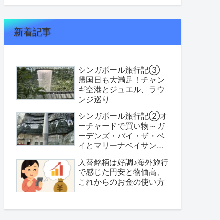
新着記事
シンガポール旅行記③
帰国日も大満足！チャン
ギ空港とジュエル、ラウ
ンジ巡り
シンガポール旅行記②オ
ーチャードで買い物～ガ
ーデンズ・バイ・ザ・ベ
イとマリーナベイサンズ
へ
入替銘柄は好調♪海外旅行
で感じた円安と物価高、
これからのお金の使い方