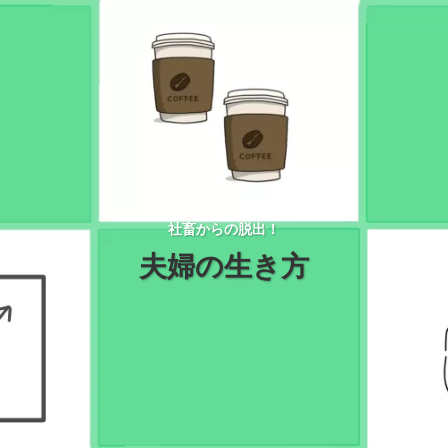
社畜からの脱出！
夫婦の生き方