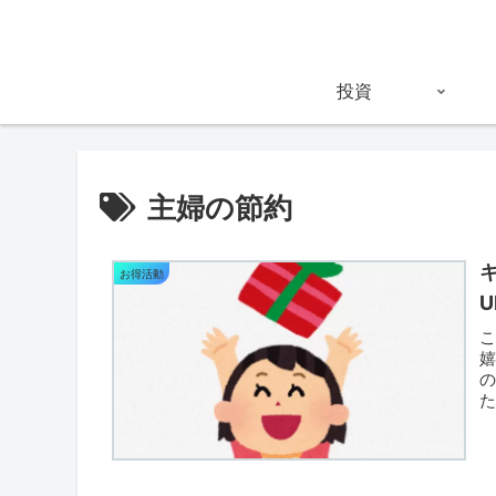
投資
主婦の節約
お得活動
嬉
た
以.