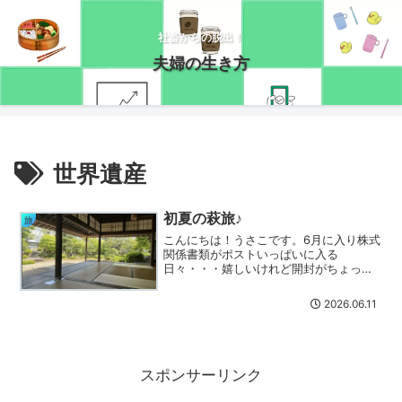
社畜からの脱出！
夫婦の生き方
世界遺産
初夏の萩旅♪
旅
こんにちは！うさこです。6月に入り株式
関係書類がポストいっぱいに入る
日々・・・嬉しいけれど開封がちょっと
大変な毎日です(;'∀')５月の天気の良い日
を狙って行ってみたかった萩を訪れたの
2026.06.11
で、簡単だけど記録に残したいと思いま
す。萩といえば？やは...
スポンサーリンク