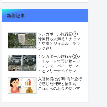
新着記事
シンガポール旅行記③
帰国日も大満足！チャン
ギ空港とジュエル、ラウ
ンジ巡り
シンガポール旅行記②オ
ーチャードで買い物～ガ
ーデンズ・バイ・ザ・ベ
イとマリーナベイサンズ
へ
入替銘柄は好調♪海外旅行
で感じた円安と物価高、
これからのお金の使い方