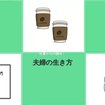
社畜からの脱出！
夫婦の生き方