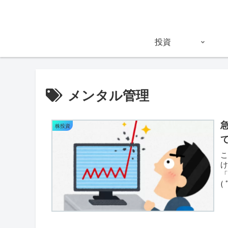
投資
メンタル管理
株投資
(
買