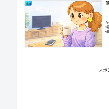
投資
か
場
値
と
スポ