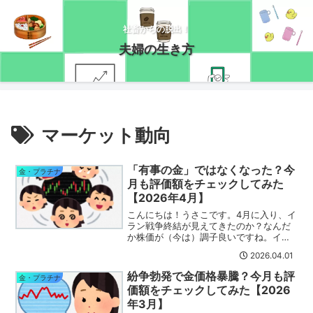
社畜からの脱出！
夫婦の生き方
マーケット動向
「有事の金」ではなくなった？今
金・プラチナ
月も評価額をチェックしてみた
【2026年4月】
こんにちは！うさこです。4月に入り、イ
ラン戦争終結が見えてきたのか？なんだ
か株価が（今は）調子良いですね。イラ
ン側も戦闘停止の用意～とか言ってる
2026.04.01
し、今度こそ終わると良いんですが(・
_・;)さて、４月になったので今月も金プ
紛争勃発で金価格暴騰？今月も評
金・プラチナ
ラチナ資産の状況をチ...
価額をチェックしてみた【2026
年3月】