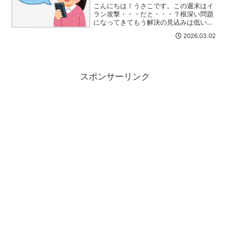
こんにちは！うさこです。この週末はイ
ラン攻撃・・・だと・・・？根深い問題
になってきてもう解決の見込みは低いで
すね・・・相場がまた荒れるな。という
2026.03.02
ことは、金相場も荒れる！３月になりま
したので、毎月やっている金プラチナ投
資の状況をチェックしてい...
スポンサーリンク