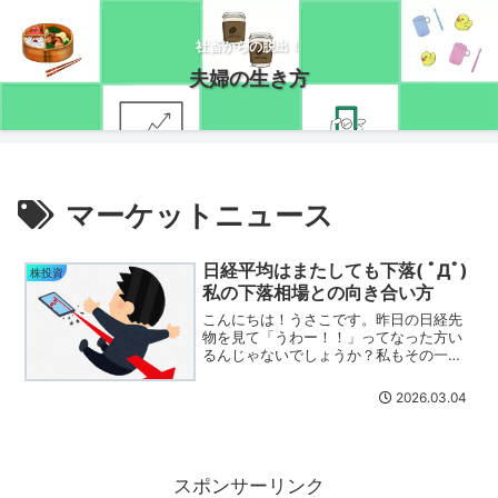
社畜からの脱出！
夫婦の生き方
マーケットニュース
日経平均はまたしても下落( ﾟДﾟ)
株投資
私の下落相場との向き合い方
こんにちは！うさこです。昨日の日経先
物を見て「うわー！！」ってなった方い
るんじゃないでしょうか？私もその一人
です( ﾟДﾟ)でも、イザ相場が始まってみ
ると、私が思ったほどは下がりませんで
2026.03.04
した。ついこの間買った三井住友トラス
トはガッツリ赤字で...
スポンサーリンク