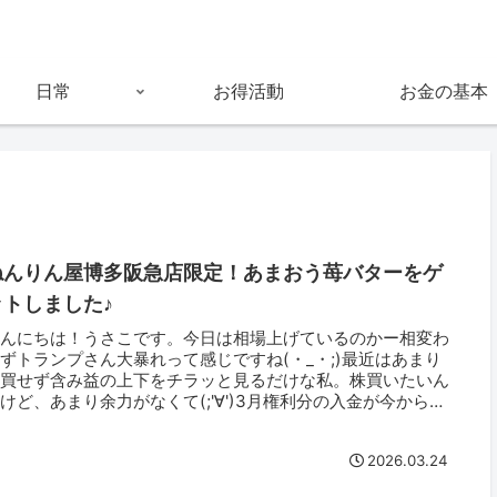
日常
お得活動
お金の基本
ねんりん屋博多阪急店限定！あまおう苺バターをゲ
ットしました♪
こんにちは！うさこです。今日は相場上げているのかー相変わ
ずトランプさん大暴れって感じですね(・_・;)最近はあまり
売買せず含み益の上下をチラッと見るだけな私。株買いたいん
けど、あまり余力がなくて(;'∀')3月権利分の入金が今から待
き...
2026.03.24