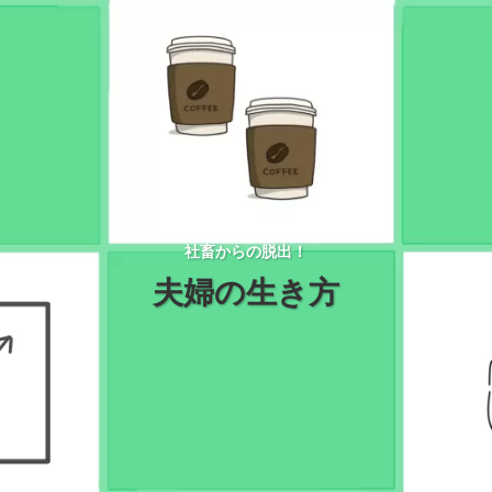
社畜からの脱出！
夫婦の生き方