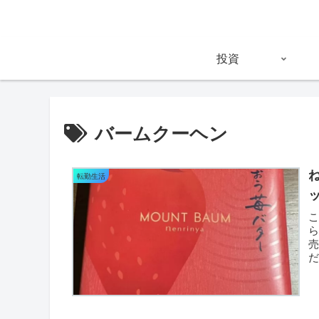
投資
バームクーヘン
転勤生活
ら
だ
ち