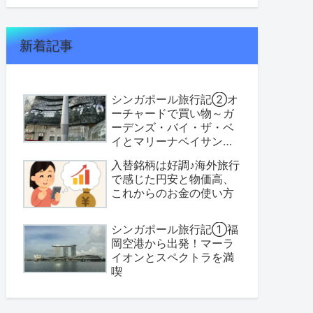
新着記事
シンガポール旅行記②オ
ーチャードで買い物～ガ
ーデンズ・バイ・ザ・ベ
イとマリーナベイサンズ
へ
入替銘柄は好調♪海外旅行
で感じた円安と物価高、
これからのお金の使い方
シンガポール旅行記①福
岡空港から出発！マーラ
イオンとスペクトラを満
喫