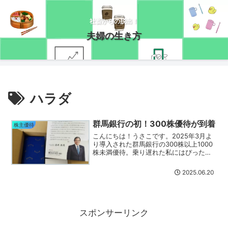
社畜からの脱出！
夫婦の生き方
ハラダ
群馬銀行の初！300株優待が到着
株主優待
こんにちは！うさこです。2025年3月よ
り導入された群馬銀行の300株以上1000
株未満優待。乗り遅れた私にはぴったり
だ！と思い権利を取得していました。
時は流れ６月・・・前触れなく優待品が
2025.06.20
到着しました～！おお！まさかのハラ
ダ！？確かにハラ...
スポンサーリンク