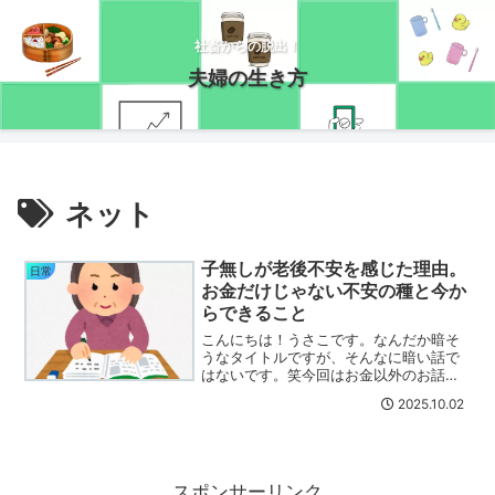
社畜からの脱出！
夫婦の生き方
ネット
子無しが老後不安を感じた理由。
日常
お金だけじゃない不安の種と今か
らできること
こんにちは！うさこです。なんだか暗そ
うなタイトルですが、そんなに暗い話で
はないです。笑今回はお金以外のお話で
す。老後の不安って、お金だけじゃな
2025.10.02
い？生涯未婚の人が増えている世の中な
ので、既婚かどうかはあんまり関係ない
けれど子無しだと不安に感じ...
スポンサーリンク