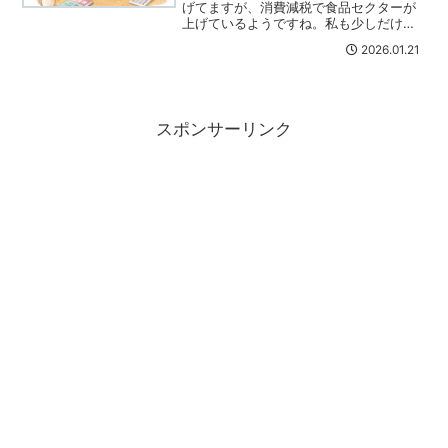
げてますが、消費減税で食品セクターが
上げているようですね。私も少しだけ持
っている持ち株が反応しました。コツコ
2026.01.21
ツ集めていたニッスイが上昇私は最近ニ
ッスイ（1332）をコツコツ買っていたの
ですが、ここ数日の上...
スポンサーリンク