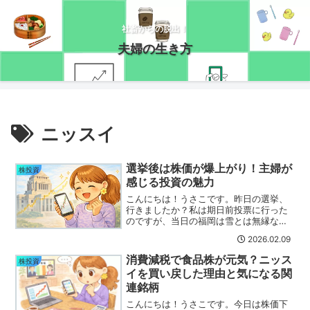
社畜からの脱出！
夫婦の生き方
ニッスイ
選挙後は株価が爆上がり！主婦が
株投資
感じる投資の魅力
こんにちは！うさこです。昨日の選挙、
行きましたか？私は期日前投票に行った
のですが、当日の福岡は雪とは無縁な状
態だったので警戒する必要はなかったで
2026.02.09
す(・_・;)大雪の地域の方は投票に行け
ず、本当に大変だと思います・・・自民
消費減税で食品株が元気？ニッス
株投資
圧勝→株価爆上げ！選...
イを買い戻した理由と気になる関
連銘柄
こんにちは！うさこです。今日は株価下