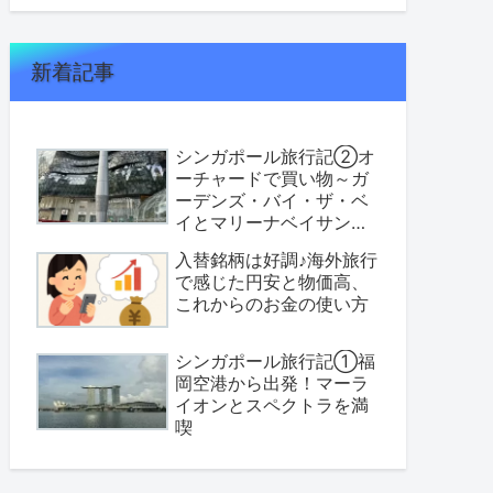
新着記事
シンガポール旅行記②オ
ーチャードで買い物～ガ
ーデンズ・バイ・ザ・ベ
イとマリーナベイサンズ
へ
入替銘柄は好調♪海外旅行
で感じた円安と物価高、
これからのお金の使い方
シンガポール旅行記①福
岡空港から出発！マーラ
イオンとスペクトラを満
喫