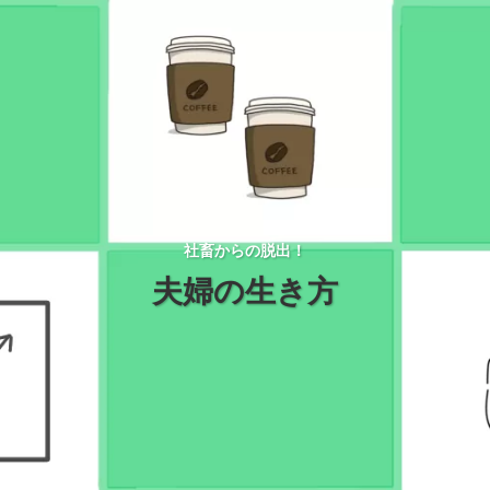
社畜からの脱出！
夫婦の生き方