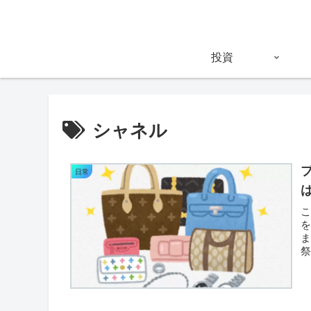
投資
シャネル
日常
ま
今