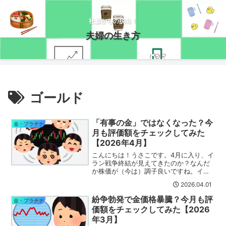
社畜からの脱出！
夫婦の生き方
ゴールド
「有事の金」ではなくなった？今
金・プラチナ
月も評価額をチェックしてみた
【2026年4月】
こんにちは！うさこです。4月に入り、イ
ラン戦争終結が見えてきたのか？なんだ
か株価が（今は）調子良いですね。イラ
ン側も戦闘停止の用意～とか言ってる
2026.04.01
し、今度こそ終わると良いんですが(・
_・;)さて、４月になったので今月も金プ
紛争勃発で金価格暴騰？今月も評
金・プラチナ
ラチナ資産の状況をチ...
価額をチェックしてみた【2026
年3月】