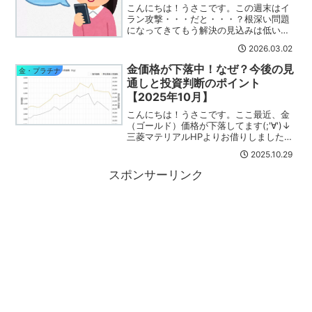
こんにちは！うさこです。この週末はイ
ラン攻撃・・・だと・・・？根深い問題
になってきてもう解決の見込みは低いで
すね・・・相場がまた荒れるな。という
2026.03.02
ことは、金相場も荒れる！３月になりま
したので、毎月やっている金プラチナ投
金価格が下落中！なぜ？今後の見
金・プラチナ
資の状況をチェックしてい...
通しと投資判断のポイント
【2025年10月】
こんにちは！うさこです。ここ最近、金
（ゴールド）価格が下落してます(;'∀')↓
三菱マテリアルHPよりお借りしました。
私の含み益も少し減少。「安全資産のは
2025.10.29
ずなのに、なぜ下がってるの？」と感じ
た人も多いはず！今日は、金価格が下が
スポンサーリンク
っている理由と...