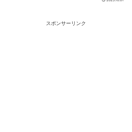
ね・・・私はもう普通に買うのは無理だ
わ。笑買うときは専らポイ...
スポンサーリンク