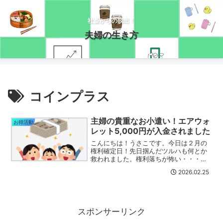
社畜からの脱出！
夫婦の生き方
コインプラス
主婦の貴重なお小遣い！エアウォ
お得活動
レット5,000円が入金されました
こんにちは！うさこです。今日は２月の
権利確定日！先日掴んだツルハも何とか
救われました。権利落ちが怖い・・・
(>_<)このようにときどき血まみれになり
2026.02.25
ながら( ；∀；)株式投資に取り組んでいる
わけですが、お得活動も頑張っていま
す！先日参加した...
スポンサーリンク