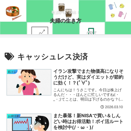
社畜からの脱出！
夫婦の生き方
キャッシュレス決済
イラン攻撃でまた物価高になりそ
筋トレ
うだけど、実はダイエットが節約
に効く！？(ﾟ∀ﾟ)
こんにちは！うさこです。今日は株上げ
るんだ・・・ほんとに忙しいですね(・
_・;)てことは、明日は下げるのかな？(ﾟ
∀ﾟ)ホルムズ海峡封鎖の影響で物価がます
2026.03.10
ます上がりそうな予感がする今日この
頃・・・この機会にダイエットを始めて
また暴落！新NISAで買い＆しん
お得活動
みるのはいかがで...
どい時はお得活動！ポイ活ルート
を検討中(/・ω・)/