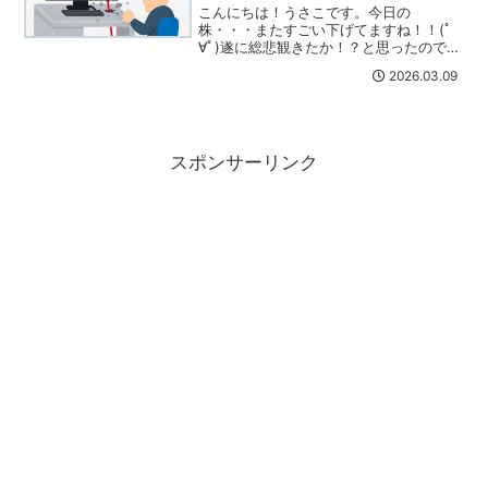
こんにちは！うさこです。今日の
株・・・またすごい下げてますね！！(ﾟ
∀ﾟ)遂に総悲観きたか！？と思ったのです
が、あと一息って感じなんでしょうか？
2026.03.09
大分先行きが不安な情勢になってきまし
た。今日、残り僅かなNISA枠のほとんど
を使ってしまいました...
スポンサーリンク