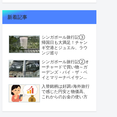
新着記事
シンガポール旅行記③
帰国日も大満足！チャン
ギ空港とジュエル、ラウ
ンジ巡り
シンガポール旅行記②オ
ーチャードで買い物～ガ
ーデンズ・バイ・ザ・ベ
イとマリーナベイサンズ
へ
入替銘柄は好調♪海外旅行
で感じた円安と物価高、
これからのお金の使い方