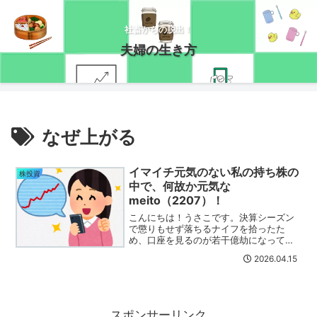
社畜からの脱出！
夫婦の生き方
なぜ上がる
イマイチ元気のない私の持ち株の
株投資
中で、何故か元気な
meito（2207）！
こんにちは！うさこです。決算シーズン
で懲りもせず落ちるナイフを拾ったた
め、口座を見るのが若干億劫になってい
ます(ﾟ∀ﾟ)他にも暴落してたりします
2026.04.15
し・・・今後さらに荒れまくる予感がし
ますね( ﾟДﾟ)そんな中、私を癒してくれ
ているのがmeit...
スポンサーリンク