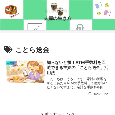
社畜からの脱出！
夫婦の生き方
ことら送金
知らないと損！ATM手数料を回
節約術
避できる主婦の「ことら送金」活
用法
こんにちは！うさこです。家計の管理を
するにあたりATMの手数料って絶対払い
たくないですよね。余計な手数料を回避
するためにいろいろ工夫している人も多
2026.01.22
いはず。私は手数料を避けるためにすご
く重宝しているサービスがあるのです
が、知人に話すと結構知ら...
スポンサーリンク