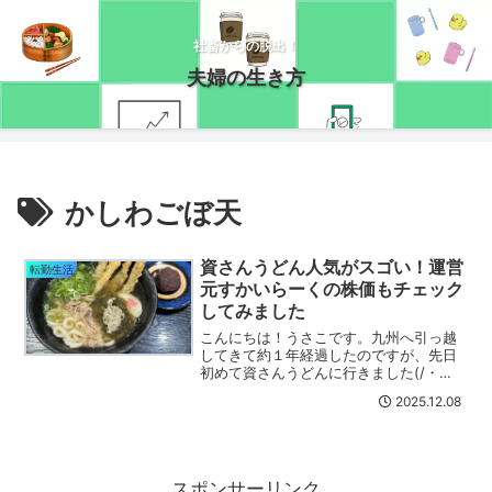
社畜からの脱出！
夫婦の生き方
かしわごぼ天
資さんうどん人気がスゴい！運営
転勤生活
元すかいらーくの株価もチェック
してみました
こんにちは！うさこです。九州へ引っ越
してきて約１年経過したのですが、先日
初めて資さんうどんに行きました(/・
ω・)/資さんうどんとは？こちらの人に伺
2025.12.08
った福岡三大うどんチェーンで、ウエス
ト・牧野うどん・資さんうどんのうち人
によって好みが分かれ...
スポンサーリンク