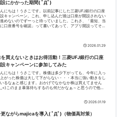
設にかかった期間( ﾟДﾟ)
んにちは！うさこです。以前記事にした三菱UFJ銀行の口座
開設キャンペーン。これ、申し込んだ後は口座が開設されない
と進めないのでずーっと待っていました。これさ、「最短、当
日に口座番号を確認」って書いてあって、アプリ開設ってそん
に速いのかー...
2026.01.29
株を買えないときはお得活動！三菱UFJ銀行の口座
開設キャンペーンに参加してみた
こんにちは！うさこです。株価は多少下がっても、今年に入っ
て上がった株価は大して下がらない・・・本当に強い動きをし
ているなぁと感じます。おかげでなかなか株は買えてません
>_<)このまま暴落待ちするのも何だかなぁ～と思うので他に
いお得活動無...
2026.01.19
更ながらmajicaを導入( ﾟДﾟ)（物価高対策）