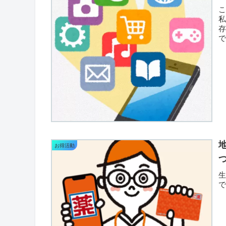
私
か
お得活動