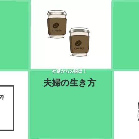
社畜からの脱出！
夫婦の生き方