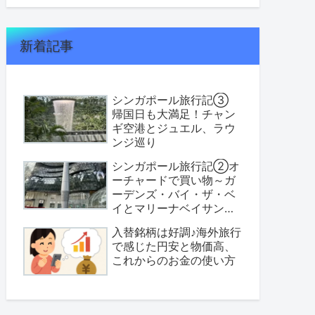
新着記事
シンガポール旅行記③
帰国日も大満足！チャン
ギ空港とジュエル、ラウ
ンジ巡り
シンガポール旅行記②オ
ーチャードで買い物～ガ
ーデンズ・バイ・ザ・ベ
イとマリーナベイサンズ
へ
入替銘柄は好調♪海外旅行
で感じた円安と物価高、
これからのお金の使い方