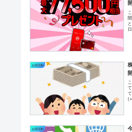
開
こ
な
お得活動
(
良
今
お得活動