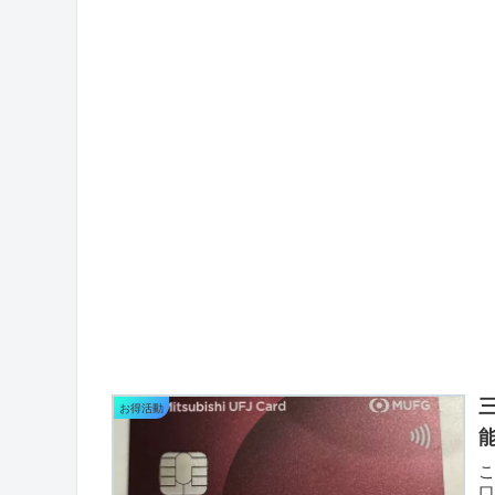
お得活動
こ