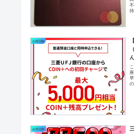
だ
お得活動
こ
座
の
ペ
お得活動