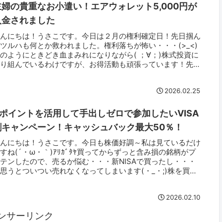
主婦の貴重なお小遣い！エアウォレット5,000円が
入金されました
こんにちは！うさこです。今日は２月の権利確定日！先日掴ん
ツルハも何とか救われました。権利落ちが怖い・・・(>_<)
のようにときどき血まみれになりながら( ；∀；)株式投資に
取り組んでいるわけですが、お得活動も頑張っています！先日
加した...
2026.02.25
Vポイントを活用して手出しゼロで参加したいVISA
割キャンペーン！キャッシュバック最大50％！
こんにちは！うさこです。今日も株価好調～私は見ているだけ
すね(´・ω・｀)ｱﾘｶﾞﾀﾔ買ってからずっと含み損の銘柄がプ
テンしたので、売るか悩む・・・新NISAで買ったし・・・
思うとついつい売れなくなってしまいます(・_・;)株を買え
..
2026.02.10
ンサーリンク