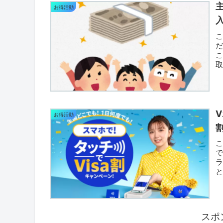
お得活動
だ
こ
参
お得活動
で
ラ
と
な.
スポ