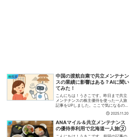
中国の渡航自粛で共立メンテナン
株投資
スの業績に影響はある？AIに聞い
てみた！
こんにちは！うさこです。昨日まで共立
メンテナンスの株主優待を使った一人旅
記事をUPしました。ここで気になるのが
中国の「日本への渡航自粛」ニュース。
2025.11.20
気になったので早速大先生にAIにいろい
ろ聞いてみました(｀・ω・´)今回は 「AI
ANAマイル＆共立メンテナンス
旅
の回答をもと...
の優待券利用で北海道一人旅②
こんにちは！うさこです。前回の記事の