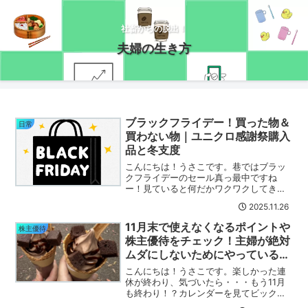
社畜からの脱出！
夫婦の生き方
ブラックフライデー！買った物＆
日常
買わない物｜ユニクロ感謝祭購入
品と冬支度
こんにちは！うさこです。巷ではブラッ
クフライデーのセール真っ最中ですね
ー！見ていると何だかワクワクしてきま
す(*´ω｀*)ちょうど欲しいものがあり、
2025.11.26
早速見てきました(/・ω・)/感謝祭開催中
のユニクロまずはユニクロ！いつもより
11月末で使えなくなるポイントや
株主優待
混雑していまし...
株主優待をチェック！主婦が絶対
ムダにしないためにやっているこ
と
こんにちは！うさこです。楽しかった連
休が終わり、気づいたら・・・もう11月
も終わり！？カレンダーを見てビックリ
しているのは私だけじゃないはず(;'∀')そ