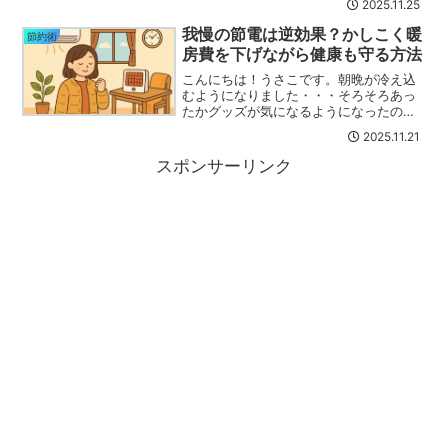
2025.11.25
して…忘れていませんか？株主優待やポ
イントの期限！！早速チェックしましょ
我慢の節電は逆効果？かしこく暖
節約術
う(/・ω・)...
房費を下げながら健康も守る方法
こんにちは！うさこです。朝晩が冷え込
むようになりました・・・そろそろあっ
たかグッズが気になるようになったので
すが、こんなニュースを目にしました。
2025.11.21
今年は節電のために我慢する人が多いの
ですね！私はもともと冬場はエアコンを
スポンサーリンク
使わない人なのでこれが通...