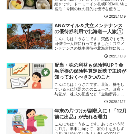
続きです。ドーミーイン札幌PREMIUMに
宿泊！今回の旅の目的は優待を使うこと
でもあるので、共立メンテナンスの優待
2025.11.19
が使えるドーミーインを予約しました。
ビジネスホテルなので一人旅にも優しい
ANAマイル＆共立メンテナンス
旅
お宿です(*´ω｀...
の優待券利用で北海道一人旅①
こんにちは！うさこです。突然ですが先
日優待一人旅に行ってきました！共立メ
ンテナンスの株主優待や北海道旅に興味
のある方、もちろんない方もぜひ読んで
2025.11.18
みてください(*´▽｀*)一人旅の目的実は
今回が初の一人旅の私。私は腰が重い人
配当・株の利益も保険料UP？金
投資
間なので、一人旅っ...
融所得の保険料算定反映で主婦が
知っておくべき3つのこと
こんにちは！うさこです。最近、株をし
ている人に話題のこのニュース。政府・
与党が、株式の配当など「金融所得」
を、医療・介護保険料の算定に反映させ
2025.11.17
る方向で検討しているという話。毎日新
聞自分の株の配当にも影響するのか、気
年末の片づけが副収入に！「12月
節約術
になりますよね(´・ω・｀...
前に出品」が売れる理由
こんにちは！うさこです。あっという間
に11月。年末に向けて、家の中を少しず
つ片づけ始めている人も多いのではない