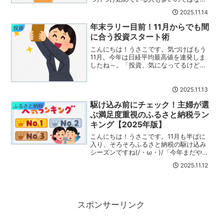
でしょうか？私もその一人です(/・ω・)/
2025.11.14
実はこの時期、フリマサイトで一番売れ
やすい季節なんです。「えっ、年末じゃ
年末ラリー目前！11月からでも間
投資
ないの？」と思う...
に合う投資スタート術
こんにちは！うさこです。気づけばもう
11月。今年は日経平均最高値を連発しま
したね～。「投資、気になってるけど、
今から始めても遅いのかな？」そんなふ
うに感じている人も多いかもしれませ
ん。でも結論から言うと、11月からでも
2025.11.13
全然遅くありません！む...
駆け込み前にチェック！主婦が選
ふるさと納税
ぶ満足度重視のふるさと納税ラン
キング【2025年版】
こんにちは！うさこです。11月も半ばに
入り、そろそろふるさと納税の駆け込み
シーズンですね(/・ω・)/「今年まだやっ
てないけど、何を選べばいいかわからな
2025.11.12
い…」「お得そうだけど、結局どれが満
足度高いの？」というお悩み、多いと思
います！私は以前...
スポンサーリンク