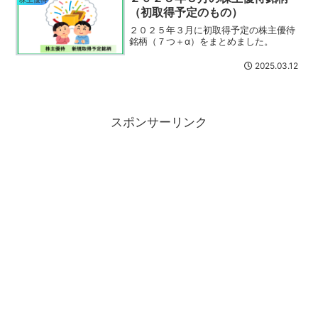
間なので、一人旅っ...
（初取得予定のもの）
２０２５年３月に初取得予定の株主優待
銘柄（７つ＋α）をまとめました。
2025.03.12
スポンサーリンク