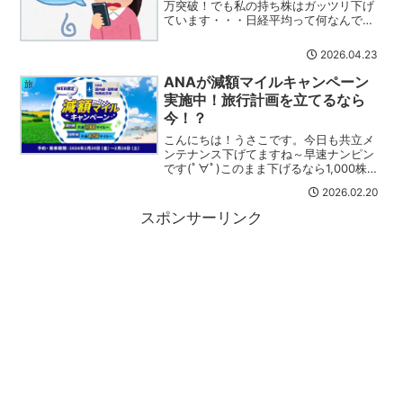
万突破！でも私の持ち株はガッツリ下げ
ています・・・日経平均って何なんでし
ょうね( ´∀｀ )今年買った株は大体下落し
ているので含み損です～(´;ω;｀)直近買っ
2026.04.23
たものは一時利確したり、下落している
ものはナ...
ANAが減額マイルキャンペーン
旅
実施中！旅行計画を立てるなら
今！？
こんにちは！うさこです。今日も共立メ
ンテナンス下げてますね～早速ナンピン
です(ﾟ∀ﾟ)このまま下げるなら1,000株ま
で追加するつもりなので、これで旅行は
2026.02.20
バッチリですね( ﾟДﾟ)ﾎﾝﾄｳｶ?現実逃避も
兼ねて旅行計画を立てたくなり、調べて
スポンサーリンク
み...