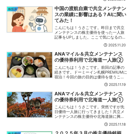
０の状態から800株まで買い戻していま
した。その...
中国の渡航自粛で共立メンテナン
株投資
スの業績に影響はある？AIに聞い
てみた！
こんにちは！うさこです。昨日まで共立
メンテナンスの株主優待を使った一人旅
記事をUPしました。ここで気になるのが
中国の「日本への渡航自粛」ニュース。
2025.11.20
気になったので早速大先生にAIにいろい
ろ聞いてみました(｀・ω・´)今回は 「AI
ANAマイル＆共立メンテナンス
旅
の回答をもと...
の優待券利用で北海道一人旅②
こんにちは！うさこです。前回の記事の
続きです。ドーミーイン札幌PREMIUMに
宿泊！今回の旅の目的は優待を使うこと
でもあるので、共立メンテナンスの優待
2025.11.19
が使えるドーミーインを予約しました。
ビジネスホテルなので一人旅にも優しい
ANAマイル＆共立メンテナンス
旅
お宿です(*´ω｀...
の優待券利用で北海道一人旅①
こんにちは！うさこです。突然ですが先
日優待一人旅に行ってきました！共立メ
ンテナンスの株主優待や北海道旅に興味
のある方、もちろんない方もぜひ読んで
2025.11.18
みてください(*´▽｀*)一人旅の目的実は
今回が初の一人旅の私。私は腰が重い人
２０２５年３月の株主優待銘柄
株主優待